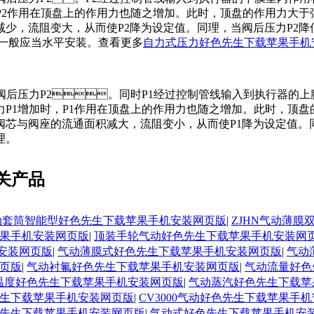
时，P2作用在顶盘上的作用力也随之增加。此时，顶盘的作用
，流阻变大，从而使P2降为设定值。同理，当阀后压
一般应当水平安装。查看更多
自力式压力好色先生下载苹果手机
，变为阀后压力P2。同时P1经过控制管线输入到执行器的
当阀后压力P1增加时，P1作用在顶盘上的作用力也随之增加。此时
阀芯与阀座的流通面积减大，流阻变小，从而使P1降为设定值。
。
关产品
气动套筒智能型好色先生下载苹果手机安装网页版
|
ZJHN气动薄
果手机安装网页版
|
顶装手轮气动好色先生下载苹果手机安装网
安装网页版
|
气动薄膜式好色先生下载苹果手机安装网页版
|
气动
页版
|
气动衬氟好色先生下载苹果手机安装网页版
|
气动流量好色
温度好色先生下载苹果手机安装网页版
|
气动蒸汽好色先生下载苹
生下载苹果手机安装网页版
|
CV3000气动好色先生下载苹果手
先生下载苹果手机安装网页版
|
气动式好色先生下载苹果手机安