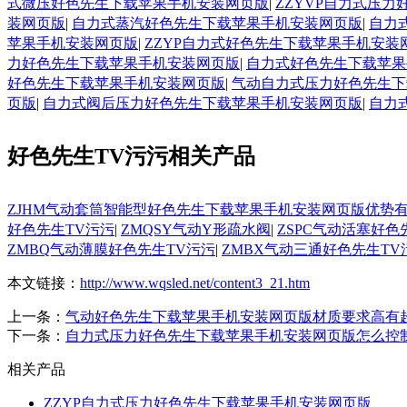
式微压好色先生下载苹果手机安装网页版
|
ZZYVP自力式压
装网页版
|
自力式蒸汽好色先生下载苹果手机安装网页版
|
自力
苹果手机安装网页版
|
ZZYP自力式好色先生下载苹果手机安装
力好色先生下载苹果手机安装网页版
|
自力式好色先生下载苹果
好色先生下载苹果手机安装网页版
|
气动自力式压力好色先生下
页版
|
自力式阀后压力好色先生下载苹果手机安装网页版
|
自力
好色先生TV污污相关产品
ZJHM气动套筒智能型好色先生下载苹果手机安装网页版优势
好色先生TV污污
|
ZMQSY气动Y形疏水阀
|
ZSPC气动活塞好色
ZMBQ气动薄膜好色先生TV污污
|
ZMBX气动三通好色先生TV
本文链接：
http://www.wqsled.net/content3_21.htm
上一条：
气动好色先生下载苹果手机安装网页版材质要求高有
下一条：
自力式压力好色先生下载苹果手机安装网页版怎么控
相关产品
ZZYP自力式压力好色先生下载苹果手机安装网页版