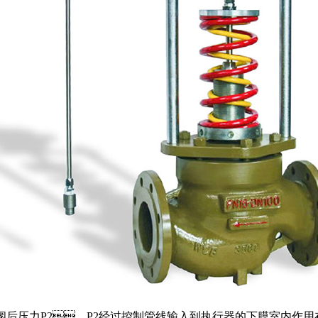
为阀后压力P2。P2经过控制管线输入到执行器的下膜室内作用在顶