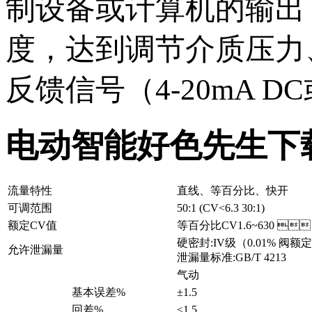
制设备或计算机的输出（4
度，达到调节介质压力
反馈信号（4-20mA DC或
电动智能好色先生下
流量特性
直线、等百分比、快开
可调范围
50:1 (CV<6.3 30:1)
额定CV值
等百分比CV1.6~630 
硬密封:IV级（0.01% 阀
允许泄漏量
泄漏量标准:GB/T 4213
气动
基本误差%
±1.5
回差%
≤1.5