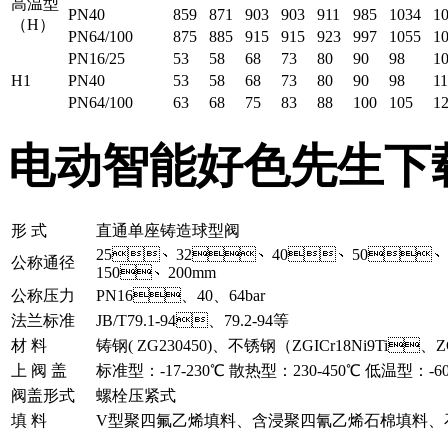
高温型
PN40
859
871
903
903
911
985
1034
1
（H）
PN64/100
875
885
915
915
923
997
1055
1
PN16/25
53
58
68
73
80
90
98
1
H1
PN40
53
58
68
73
80
90
98
1
PN64/100
63
68
75
83
88
100
105
1
电动智能好色先生下
形 式
直通单座铸造球型阀
25、32、40、50、6
公称通径
150、200mm
公称压力
PN16、40、64bar
法兰标准
JB/T79.1-94、79.2-94等
材 料
铸钢( ZG230450)、不锈钢（ZGICr18Ni9Ti、Z
上 阀 盖
标准型：-17-230℃ 散热型：230-450℃ 低温型：
阀盖形式
螺栓压紧式
填 料
V型聚四氟乙烯填料、含浸聚四氰乙烯石棉填料、石