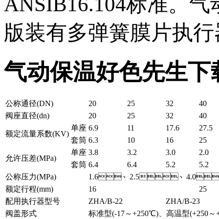
ANSIB16.104标
版装有多弹簧膜片执行器
气动保温好色先生下
公称通径(DN)
20
25
32
40
阀座直径(dn)
20
25
32
40
单座
6.9
11
17.6
27.5
额定流量系数(KV)
套筒
6.3
10
16
25
单座
3.8
3.2
3.0
2.0
允许压差(MPa)
套筒
6.4
6.4
5.2
5.2
公称压力(MPa)
1.6、2.5、4.0
额定行程(mm)
16
25
配用执行器型号
ZHA/B-22
ZHA/B-23
阀盖形式
标准型(-17～+250℃)、高温型(+250～