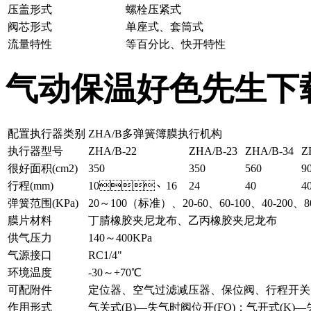
压盖形式
螺栓压紧式
阀芯形式
单座式、套筒式
流量特性
等百分比、快开特性
气动保温好色先生下
配置执行器类别
ZHA/B多弹簧簿膜执行机构
执行器型号
ZHA/B-22
ZHA/B-23
ZHA/B-34
Z
很好面积(cm2)
350
350
560
9
行程(mm)
10、16
24
40
4
弹簧范围(KPa)
20～100（标准）、20-60、60-100、40-200、8
膜片材料
丁腈橡胶夹尼龙布、乙丙橡胶夹尼龙布
供气压力
140～400KPa
气源接口
RC1/4"
环境温度
-30～+70℃
可配附件
定位器、空气过滤减压器、保位阀、行程
作用形式
气关式(B)—失气时阀位开(FO)；气开式(K)