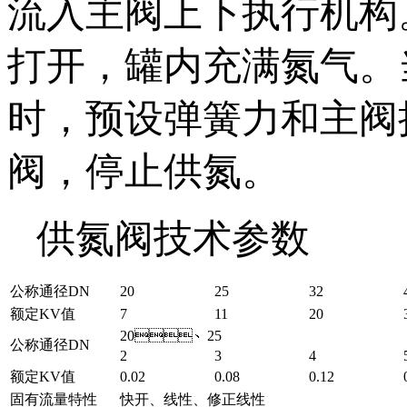
流入主阀上下执行机构
打开，罐内充满氮气
时，预设弹簧力和主阀
阀，停止供氮。
供氮阀技术参数
公称通径DN
20
25
32
额定KV值
7
11
20
20、25
公称通径DN
2
3
4
额定KV值
0.02
0.08
0.12
固有流量特性
快开、线性、修正线性