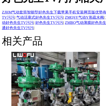
ZJHM气动套筒智能型好色先生下载苹果手机安装网页版优势
TV污污
|
气动活塞式好色先生TV污污
|
ZMQSY气动Y形疏水阀
|
动好色先生TV污污
|
好色先生TV污污
|
ZMBQ气动薄膜好色先生
通好色先生TV污污
|
相关产品