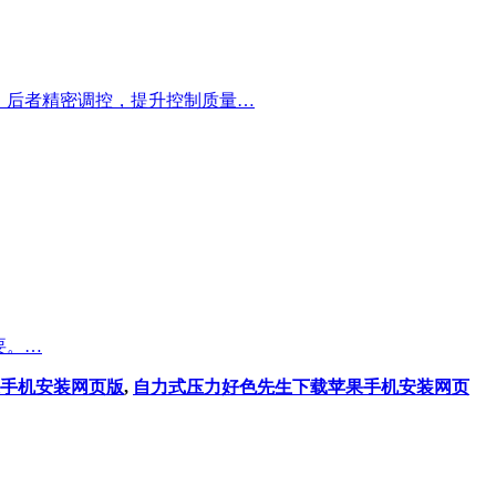
后者精密调控，提升控制质量…
。…
手机安装网页版
,
自力式压力好色先生下载苹果手机安装网页