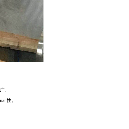
。
。