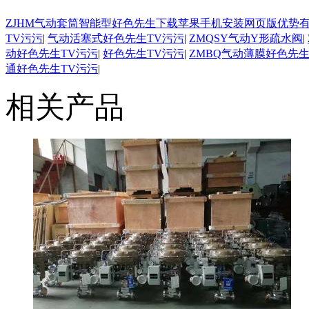
ZJHM气动套筒智能型好色先生下载苹果手机安装网页版优势
TV污污
|
气动活塞式好色先生TV污污
|
ZMQSY气动Y形疏水阀
|
动好色先生TV污污
|
好色先生TV污污
|
ZMBQ气动薄膜好色先生
通好色先生TV污污
|
相关产品