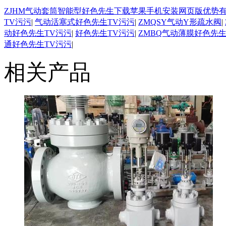
ZJHM气动套筒智能型好色先生下载苹果手机安装网页版优势
TV污污
|
气动活塞式好色先生TV污污
|
ZMQSY气动Y形疏水阀
|
动好色先生TV污污
|
好色先生TV污污
|
ZMBQ气动薄膜好色先生
通好色先生TV污污
|
相关产品